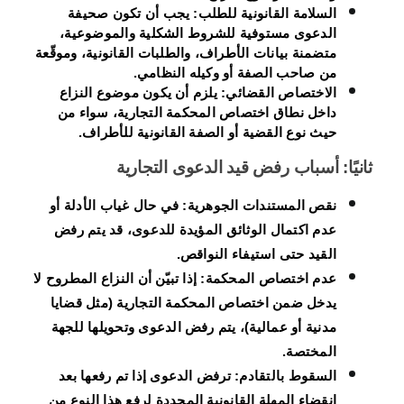
السلامة القانونية للطلب:
يجب أن تكون صحيفة
الدعوى مستوفية للشروط الشكلية والموضوعية،
متضمنة بيانات الأطراف، والطلبات القانونية، وموقّعة
من صاحب الصفة أو وكيله النظامي.
الاختصاص القضائي:
يلزم أن يكون موضوع النزاع
داخل نطاق اختصاص المحكمة التجارية، سواء من
حيث نوع القضية أو الصفة القانونية للأطراف.
ثانيًا: أسباب رفض قيد الدعوى التجارية
نقص المستندات الجوهرية:
في حال غياب الأدلة أو
عدم اكتمال الوثائق المؤيدة للدعوى، قد يتم رفض
القيد حتى استيفاء النواقص.
عدم اختصاص المحكمة:
إذا تبيّن أن النزاع المطروح لا
يدخل ضمن اختصاص المحكمة التجارية (مثل قضايا
مدنية أو عمالية)، يتم رفض الدعوى وتحويلها للجهة
المختصة.
السقوط بالتقادم:
ترفض الدعوى إذا تم رفعها بعد
انقضاء المهلة القانونية المحددة لرفع هذا النوع من