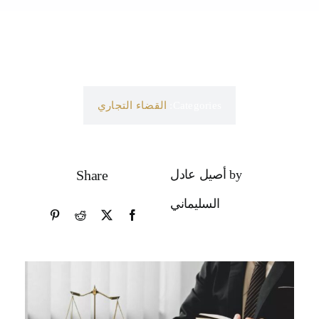
Categories:
القضاء التجاري
by أصيل عادل
Share
السليماني