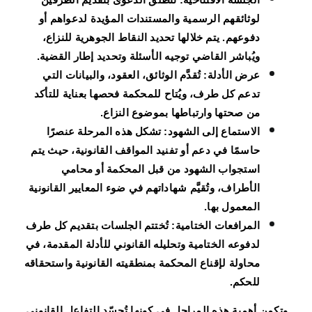
لوثائقهم الرسمية والمستندات المؤيدة لدعواهم أو
دفوعهم. يتم خلالها تحديد النقاط الجوهرية للنزاع،
ويُباشر القاضي توجيه الأسئلة وتحديد إطار القضية.
عرض الأدلة:
تُقدَّم الوثائق، العقود، والبيانات التي
تدعم كل طرف، ويُتاح للمحكمة فحصها بعناية للتأكد
من صحتها وارتباطها بموضوع النزاع.
الاستماع إلى الشهود:
تشكل هذه المرحلة عنصرًا
حاسمًا في دعم أو تفنيد المواقف القانونية، حيث يتم
استجواب الشهود من قبل المحكمة أو محامي
الأطراف، وتُقيَّم شهاداتهم في ضوء المعايير القانونية
المعمول بها.
المرافعات الختامية:
تُختتم الجلسات بتقديم كل طرف
لدفوعه الختامية وتحليله القانوني للأدلة المقدمة، في
محاولة لإقناع المحكمة بمنطقيته القانونية واستحقاقه
للحكم.
وتكمن أهمية هذه المراحل في كونها تُجسّد التفاعل القانوني