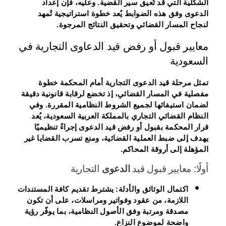
الشكلية التي قد تُعيق سير القضية. وعليه، فإن إعداد
الدعوى وفق هذه الضوابط يُعد خطوة استراتيجية تُمهد
لنجاح المسار القضائي وتحقيق النتائج المرجوة.
معايير قبول أو رفض قيد الدعاوى التجارية في
السعودية
تمثل مرحلة قيد الدعوى التجارية أمام المحكمة خطوة
مفصلية في المسار القضائي، إذ تخضع لرقابة قانونية دقيقة
لضمان استيفائها لجميع الشروط النظامية المقررة. وفي
النظام القضائي التجاري بالمملكة العربية السعودية، يُعد
قرار المحكمة بقبول أو رفض قيد الدعوى إجراءً تنظيميًا
يهدف إلى ضبط العملية القضائية، ومنع تسرب القضايا غير
المؤهلة إلى أروقة المحاكم.
أولًا: معايير قبول قيد
الدعوى
التجارية
اكتمال الوثائق والأدلة:
يشترط تقديم كافة المستندات
اللازمة، من عقود وفواتير ومراسلات، على أن تكون
مصدقة ومرتبة وفق الأصول النظامية، بما يوفّر رؤية
واضحة لموضوع النزاع.