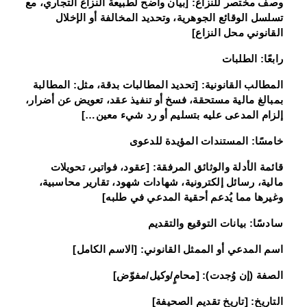
وصف مختصر للنزاع: [بيان واضح لطبيعة النزاع التجاري، مع
تسلسل الوقائع الجوهرية، وتحديد المخالفة أو الإخلال
القانوني محل النزاع]
رابعًا: الطلبات
المطالب القانونية: [تحديد المطالبات بدقة، مثل: المطالبة
بمبالغ مالية مستحقة، فسخ أو تنفيذ عقد، تعويض عن أضرار،
إلزام المدعى عليه بتسليم أو رد شيء معين…]
خامسًا: المستندات المؤيدة للدعوى
قائمة الأدلة والوثائق المرفقة: [عقود، فواتير، تحويلات
مالية، رسائل إلكترونية، شهادات شهود، تقارير محاسبية،
وغيرها مما يُدعم أحقية المدعي في طلبه]
سادسًا: بيانات التوقيع والتقديم
اسم المدعي أو الممثل القانوني: [الاسم الكامل]
الصفة (إن وُجدت): [محامٍ/وكيل/مفوّض]
التاريخ: [تاريخ تقديم الصحيفة]