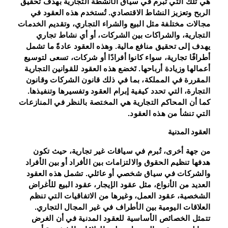
هي تلك التي تُبرم في سياق الأنشطة التجارية بهدف تحقيق
الربح وتعزيز النشاط الاقتصادي. تُستخدم هذه العقود في
مجالات مختلفة مثل البيع والشراء التجاري، وتقديم الخدمات
التجارية، والشراكات بين الشركات، أو أي نشاط تجاري
يهدف إلى تحقيق منافع مالية. وهذه العقود عادةً ما تشمل
أطرافًا تجارية، سواء كانوا أفرادًا أو شركات، تسعى لتوسيع
أعمالها وزيادة أرباحها. تَخضع هذه العقود للقوانين التجارية
المقررة في المملكة، بما في ذلك قانون الشركات وقانون
التجارة، التي تحدد كيفية إبرام العقود وتفسيرها وتنفيذها.
كما أن المحاكم التجارية هي المختصة بالنظر في المنازعات
التي تنشأ من هذه العقود.
العقود المدنية
من جهة أخرى، تُبرم في سياقات غير تجارية، حيث تكون
هدفها تنظيم الحقوق والالتزامات بين الأفراد أو بين الأفراد
والشركات في سياق شخصي أو عائلي. تشمل هذه العقود
العديد من الأنواع، مثل عقود الإيجار، عقود البيع للأغراض
الشخصية، عقود العمل، وغيرها من الاتفاقيات التي تنظم
العلاقات اليومية بين الأطراف في غير المجال التجاري.
تتمثل الخصائص الأساسية للعقود المدنية في أن الغرض