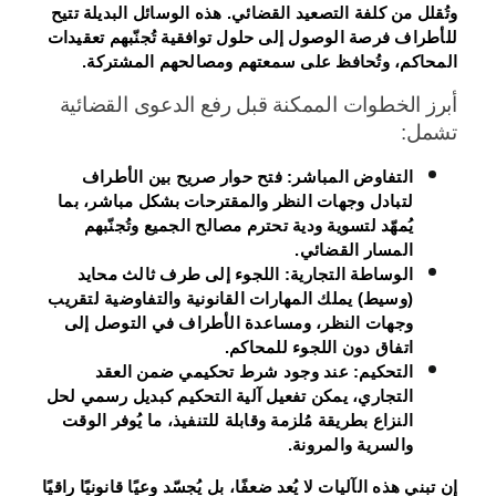
وتُقلل من كلفة التصعيد القضائي. هذه الوسائل البديلة تتيح
للأطراف فرصة الوصول إلى حلول توافقية تُجنّبهم تعقيدات
المحاكم، وتُحافظ على سمعتهم ومصالحهم المشتركة.
أبرز الخطوات الممكنة قبل رفع الدعوى القضائية
تشمل:
التفاوض المباشر:
فتح حوار صريح بين الأطراف
لتبادل وجهات النظر والمقترحات بشكل مباشر، بما
يُمهّد لتسوية ودية تحترم مصالح الجميع وتُجنّبهم
المسار القضائي.
الوساطة التجارية:
اللجوء إلى طرف ثالث محايد
(وسيط) يملك المهارات القانونية والتفاوضية لتقريب
وجهات النظر، ومساعدة الأطراف في التوصل إلى
اتفاق دون اللجوء للمحاكم.
التحكيم:
عند وجود شرط تحكيمي ضمن العقد
التجاري، يمكن تفعيل آلية التحكيم كبديل رسمي لحل
النزاع بطريقة مُلزمة وقابلة للتنفيذ، ما يُوفر الوقت
والسرية والمرونة.
إن تبني هذه الآليات لا يُعد ضعفًا، بل يُجسّد وعيًا قانونيًا راقيًا