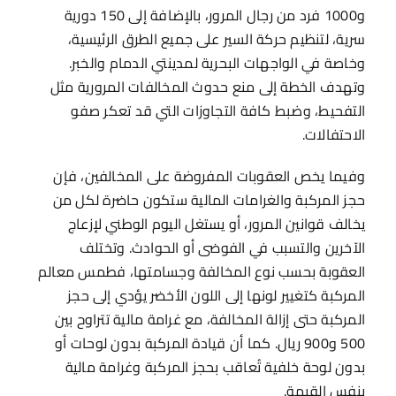
و1000 فرد من رجال المرور، بالإضافة إلى 150 دورية
سرية، لتنظيم حركة السير على جميع الطرق الرئيسية،
وخاصة في الواجهات البحرية لمدينتي الدمام والخبر.
وتهدف الخطة إلى منع حدوث المخالفات المرورية مثل
التفحيط، وضبط كافة التجاوزات التي قد تعكر صفو
الاحتفالات.
وفيما يخص العقوبات المفروضة على المخالفين، فإن
حجز المركبة والغرامات المالية ستكون حاضرة لكل من
يخالف قوانين المرور، أو يستغل اليوم الوطني لإزعاج
الآخرين والتسبب في الفوضى أو الحوادث. وتختلف
العقوبة بحسب نوع المخالفة وجسامتها، فطمس معالم
المركبة كتغيير لونها إلى اللون الأخضر يؤدي إلى حجز
المركبة حتى إزالة المخالفة، مع غرامة مالية تتراوح بين
500 و900 ريال. كما أن قيادة المركبة بدون لوحات أو
بدون لوحة خلفية تُعاقب بحجز المركبة وغرامة مالية
بنفس القيمة.