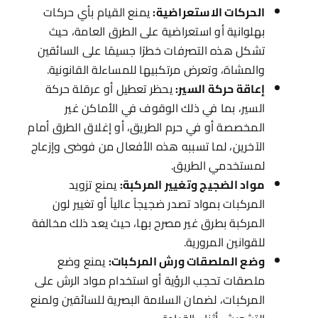
الحركات الاستعراضية:
يمنع القيام بأي حركات
بهلوانية أو استعراضية على الطرق العامة، حيث
تشكل هذه التصرفات خطرًا جسيمًا على السائقين
والمشاة، وتعرض مرتكبيها للمساءلة القانونية.
إعاقة حركة السير:
يحظر تعطيل أو عرقلة حركة
السير، بما في ذلك الوقوف في الأماكن غير
المخصصة أو في حرم الطريق، أو إغلاق الطرق أمام
الآخرين، لما تسببه هذه الأفعال من فوضى وإزعاج
لمستخدمي الطريق.
مواد الضجيج وتغيير المركبة:
يمنع تزويد
المركبات بمواد تصدر ضجيجاً عالياً أو تغيير لون
المركبة بطرق غير مصرح بها، حيث يعد ذلك مخالفة
للقوانين المرورية.
وضع الملصقات ورش المركبات:
يمنع وضع
ملصقات تحجب الرؤية أو استخدام مواد الرش على
المركبات، لضمان السلامة البصرية للسائقين ولمنع