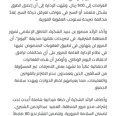
الغرامات إلى 900 ريال. ونبّهت الإدارة إلى أن إغلاق الطرق
بشكل متعمد أو السير في مواكب تعرقل حركة السير، يُعدّ
مخالفة صريحة تستوجب العقوبة الفورية.
وأكد الرائد منصور بن عبيد الشكرة، الناطق الإعلامي لمرور
المنطقة الشرقية، في تصريحات نقلتها صحيفة “اليوم”، أن
المرور لن يتهاون في تطبيق العقوبات المنصوص عليها
في نظام الإدارة العامة للمرور على أي مخالفات ترافق
احتفالات اليوم الوطني. وأوضح أن هذه الفعاليات
الاحتفالية غالباً ما تشهد بعض التصرفات غير المسؤولة
من السائقين، الذين يتعمدون عدم الالتزام بالقوانين
والتعليمات، مما يعرضهم لخطر الحوادث ويهدد سلامة
الجميع.
وأضاف الرائد الشكرة أن خطة ميدانية شاملة أُعدت تحت
إشراف مدير مرور المنطقة، العميد عبدالرحمن الشنبري،
لضمان السلامة المرورية، وتتضمن انتشار نحو 80 ضابطاً