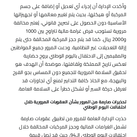
وأكدت الإدارة أن إجراء أي تعديل أو إضافة على جسم
المركبة أو هيكلها، بحيث يتم تغيير معالمها أو تجهيزاتها
الأساسية دون الحصول على تصريح قانوني، يُعتبر مخالفة
مرورية تستوجب فرض غرامة مالية تتراوح بين 1000
و2000 ريال. كما قد يتم حجز المركبة المخالفة حتى يتم
إزالة التعديلات غير النظامية. ودعت المرور جميع المواطنين
والمقيمين إلى الاحتفال باليوم الوطني بروح حضارية
تعكس تاريخ المملكة وثقافتها، موضحة أن الهدف هو
تحقيق السلامة المرورية للجميع دون المساس بجو الفرح
والبهجة، مع اتخاذ كافة التدابير لمنع أي تجاوزات قد
تعرقل حركة السير أو تشكل خطراً على السلامة العامة.
تحذيرات صارمة من المرور بشأن العقوبات المرورية خلال
احتفالات اليوم الوطني
حذرت الإدارة العامة للمرور من تطبيق عقوبات صارمة
تشمل الغرامات المالية وحجز المركبات المخالفة خلال
احتفالات اليوم الوطني الـ94، حيث قد تصل قيمة