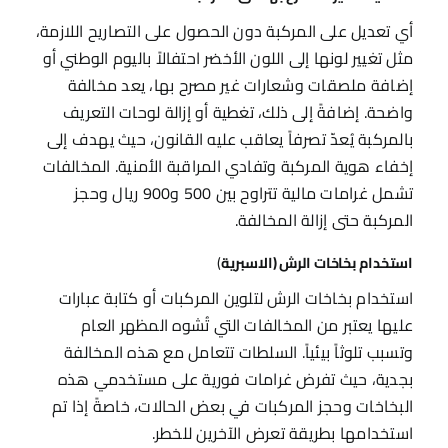
أي تعديل على المركبة دون الحصول على التصاريح اللازمة،
مثل تغيير لونها إلى اللون الأخضر احتفالاً باليوم الوطني أو
إضافة ملصقات وشعارات غير مصرح بها، يعد مخالفة
واضحة. إضافةً إلى ذلك، تغطية أو إزالة لوحات التعريف
بالمركبة يُعدّ تصرفاً يعاقب عليه القانون، حيث يهدف إلى
إخفاء هوية المركبة وتفادي المراقبة الأمنية. المخالفات
تشمل غرامات مالية تتراوح بين 500 و900 ريال وحجز
المركبة حتى إزالة المخالفة.
استخدام بخاخات الرش (الاسبرية
)
استخدام بخاخات الرش لتلوين المركبات أو كتابة عبارات
عليها يعتبر من المخالفات التي تُشوه المظهر العام
وتسبب تلوثاً بيئياً. السلطات تتعامل مع هذه المخالفة
بجدية، حيث تفرض غرامات فورية على مستخدمي هذه
البخاخات وحجز المركبات في بعض الحالات، خاصةً إذا تم
استخدامها بطريقة تعرض الآخرين للخطر.