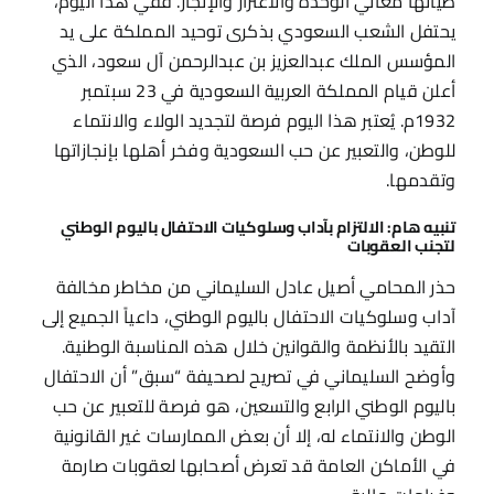
طياتها معاني الوحدة والاعتزاز والإنجاز. ففي هذا اليوم،
يحتفل الشعب السعودي بذكرى توحيد المملكة على يد
المؤسس الملك عبدالعزيز بن عبدالرحمن آل سعود، الذي
أعلن قيام المملكة العربية السعودية في 23 سبتمبر
1932م. يُعتبر هذا اليوم فرصة لتجديد الولاء والانتماء
للوطن، والتعبير عن حب السعودية وفخر أهلها بإنجازاتها
وتقدمها.
تنبيه هام: الالتزام بآداب وسلوكيات الاحتفال باليوم الوطني
لتجنب العقوبات
حذر المحامي أصيل عادل السليماني من مخاطر مخالفة
آداب وسلوكيات الاحتفال باليوم الوطني، داعياً الجميع إلى
التقيد بالأنظمة والقوانين خلال هذه المناسبة الوطنية.
وأوضح السليماني في تصريح لصحيفة “سبق” أن الاحتفال
باليوم الوطني الرابع والتسعين، هو فرصة للتعبير عن حب
الوطن والانتماء له، إلا أن بعض الممارسات غير القانونية
في الأماكن العامة قد تعرض أصحابها لعقوبات صارمة