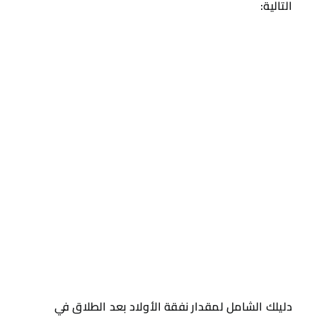
التالية:
دليلك الشامل لمقدار نفقة الأولاد بعد الطلاق في
السعودية
الدخل الشهري للأب، حيث يتم دراسة الدخل
الشهري وما إذا كان ثابت أو متغير وأيضا يجب
معرفة الممتلكات والدخل الإضافي إن وجد لأن
كل ذلك يعد من العوامل التي تتأثر بها قيمة
النفقة.
تتأثر قيمة النفقة أيضا بالديون والالتزامات التي
تكون علي عاتق الأب.
أعمار الأطفال وعددهم حيث تزداد قيمة النفق
بزيادة عدد الأطفال واختلاف احتياجاتهم.
الاحتياجات الأساسية للأطفال مثل المأكل و
الملبس، مصاريف العلاج والتعليم.