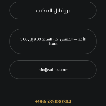
966535080304+
966595093202+
© 2015 - 2026 جميع الحقوق محفوظة لمكتب المحامي أصيل
عادل السليماني وشركاؤه | استضافة الجودي