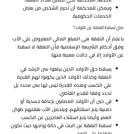
ذهنية يتم استثنائهم، ويتحمل الأب نفقتهم طوال
العمر وأيضا يتم استثناء العاجزين عن الكسب.
تسقط النفقة عن البنت في حالة زواجها حيث تكون
نفقتها علي الزوج.
ويجب التنوية أن قرار سقوط النفقة لا يعتبر قرار
فردي يتخذ من قبل الأب بل يجب عليه أن يتبع
الإجراءات القانونية اللازمة لوقف النفقة، و أن
يقدم ما يثبت بأن الطفل قادر علي تحمل نفقاته.
أهمية اللجوء إلي محامي متخصص في قضايا النفقة بعد الطلاق
لا شك أن اختيار المحامي يلعب دورا حيويا في نجاح
القضية لذلك ينصح وبشدة بالاستعانة بمكتب المحامي
أصيل وذلك ليس لأنه يعد أبرز وأفضل مكاتب المحاماة
في المملكة العربية السعودية فقط بل لأنه يوفر:
محامين متخصصين في قضايا النفقة حيث يتمتعوا
بخبرة كبيرة في قضايا الأحوال الشخصية.