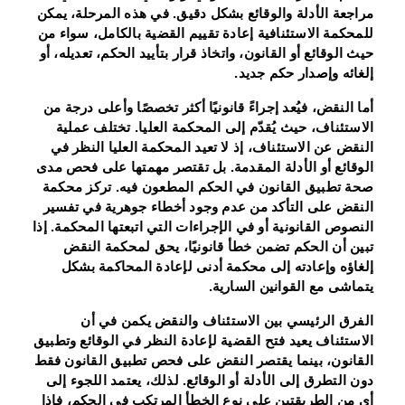
مراجعة الأدلة والوقائع بشكل دقيق. في هذه المرحلة، يمكن
للمحكمة الاستئنافية إعادة تقييم القضية بالكامل، سواء من
حيث الوقائع أو القانون، واتخاذ قرار بتأييد الحكم، تعديله، أو
إلغائه وإصدار حكم جديد.
أما
النقض
، فيُعد إجراءً قانونيًا أكثر تخصصًا وأعلى درجة من
الاستئناف، حيث يُقدّم إلى المحكمة العليا. تختلف عملية
النقض عن الاستئناف، إذ لا تعيد المحكمة العليا النظر في
الوقائع أو الأدلة المقدمة. بل تقتصر مهمتها على فحص مدى
صحة تطبيق القانون في الحكم المطعون فيه. تركز محكمة
النقض على التأكد من عدم وجود أخطاء جوهرية في تفسير
النصوص القانونية أو في الإجراءات التي اتبعتها المحكمة. إذا
تبين أن الحكم تضمن خطأ قانونيًا، يحق لمحكمة النقض
إلغاؤه وإعادته إلى محكمة أدنى لإعادة المحاكمة بشكل
يتماشى مع القوانين السارية.
الفرق الرئيسي بين الاستئناف والنقض
يكمن في أن
الاستئناف يعيد فتح القضية لإعادة النظر في الوقائع وتطبيق
القانون، بينما يقتصر النقض على فحص تطبيق القانون فقط
دون التطرق إلى الأدلة أو الوقائع. لذلك، يعتمد اللجوء إلى
أي من الطريقتين على نوع الخطأ المرتكب في الحكم، فإذا