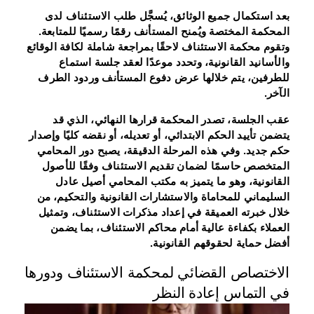
بعد استكمال جميع الوثائق، يُسجَّل طلب الاستئناف لدى
المحكمة المختصة ويُمنح المستأنف رقمًا رسميًا للمتابعة.
وتقوم محكمة الاستئناف لاحقًا بمراجعة شاملة لكافة الوقائع
والأسانيد القانونية، وتحدد موعدًا لعقد جلسة استماع
للطرفين، يتم خلالها عرض دفوع المستأنف وردود الطرف
الآخر.
عقب الجلسة، تصدر المحكمة قرارها النهائي، الذي قد
يتضمن تأييد الحكم الابتدائي، أو تعديله، أو نقضه كليًا وإصدار
حكم جديد. وفي هذه المرحلة الدقيقة، يصبح دور المحامي
المتخصص حاسمًا لضمان تقديم الاستئناف وفقًا للأصول
القانونية، وهو ما يتميز به مكتب المحامي أصيل عادل
السليماني للمحاماة والاستشارات القانونية والتحكيم، من
خلال خبرته العميقة في إعداد مذكرات الاستئناف، وتمثيل
العملاء بكفاءة عالية أمام محاكم الاستئناف، بما يضمن
أفضل حماية لحقوقهم القانونية.
الاختصاص القضائي لمحكمة الاستئناف ودورها
في التماس إعادة النظر