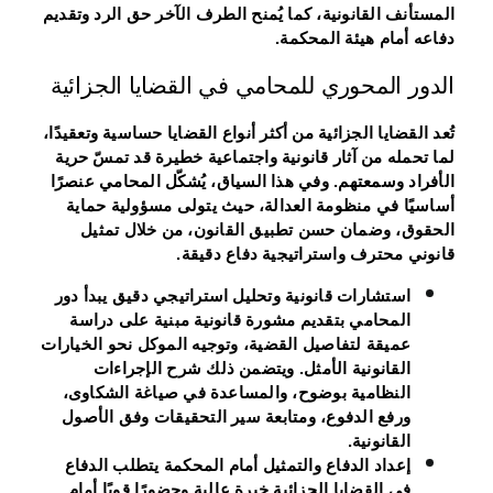
المستأنف القانونية، كما يُمنح الطرف الآخر حق الرد وتقديم
دفاعه أمام هيئة المحكمة.
الدور المحوري للمحامي في القضايا الجزائية
تُعد القضايا الجزائية من أكثر أنواع القضايا حساسية وتعقيدًا،
لما تحمله من آثار قانونية واجتماعية خطيرة قد تمسّ حرية
الأفراد وسمعتهم. وفي هذا السياق، يُشكّل المحامي عنصرًا
أساسيًا في منظومة العدالة، حيث يتولى مسؤولية حماية
الحقوق، وضمان حسن تطبيق القانون، من خلال تمثيل
قانوني محترف واستراتيجية دفاع دقيقة.
استشارات قانونية وتحليل استراتيجي دقيق
يبدأ دور
المحامي بتقديم مشورة قانونية مبنية على دراسة
عميقة لتفاصيل القضية، وتوجيه الموكل نحو الخيارات
القانونية الأمثل. ويتضمن ذلك شرح الإجراءات
النظامية بوضوح، والمساعدة في صياغة الشكاوى،
ورفع الدفوع، ومتابعة سير التحقيقات وفق الأصول
القانونية.
إعداد الدفاع والتمثيل أمام المحكمة
يتطلب الدفاع
في القضايا الجزائية خبرة عالية وحضورًا قويًا أمام