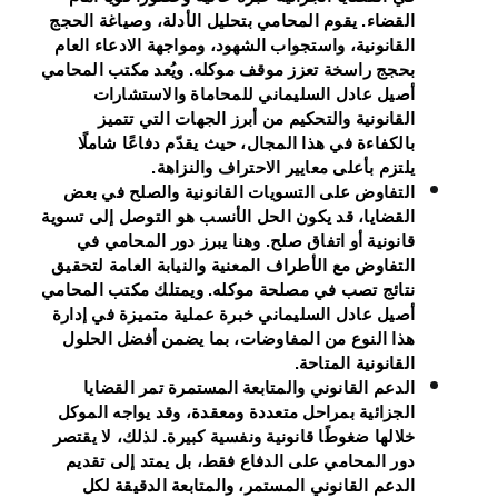
القضاء. يقوم المحامي بتحليل الأدلة، وصياغة الحجج
القانونية، واستجواب الشهود، ومواجهة الادعاء العام
بحجج راسخة تعزز موقف موكله. ويُعد مكتب المحامي
أصيل عادل السليماني للمحاماة والاستشارات
القانونية والتحكيم من أبرز الجهات التي تتميز
بالكفاءة في هذا المجال، حيث يقدّم دفاعًا شاملًا
يلتزم بأعلى معايير الاحتراف والنزاهة.
التفاوض على التسويات القانونية والصلح
في بعض
القضايا، قد يكون الحل الأنسب هو التوصل إلى تسوية
قانونية أو اتفاق صلح. وهنا يبرز دور المحامي في
التفاوض مع الأطراف المعنية والنيابة العامة لتحقيق
نتائج تصب في مصلحة موكله. ويمتلك مكتب المحامي
أصيل عادل السليماني خبرة عملية متميزة في إدارة
هذا النوع من المفاوضات، بما يضمن أفضل الحلول
القانونية المتاحة.
الدعم القانوني والمتابعة المستمرة
تمر القضايا
الجزائية بمراحل متعددة ومعقدة، وقد يواجه الموكل
خلالها ضغوطًا قانونية ونفسية كبيرة. لذلك، لا يقتصر
دور المحامي على الدفاع فقط، بل يمتد إلى تقديم
الدعم القانوني المستمر، والمتابعة الدقيقة لكل