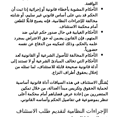
الواقعة.
الأحكام المشوبة بأخطاء قانونية أو إجرائية
إذا ثبت أن
الحكم قد بني على أساس قانوني غير سليم، أو شابته
مخالفة للإجراءات النظامية، فإنه يصبح قابلًا للطعن
أمام محكمة الاستئناف.
الأحكام الغيابية
في حال صدور حكم غيابي ضد
المتهم، فإن القانون يضمن له حق الاعتراض بمجرد
علمه بالحكم، وذلك لتمكينه من الدفاع عن نفسه
حضورياً.
الأحكام المخالفة للأصول الشرعية أو القانونية
تُعد
الأحكام التي تخالف المبادئ الشرعية أو لا تستند إلى
أدلة قانونية صحيحة قابلة للاستئناف، لما تمثله من
إخلال بحقوق أطراف النزاع.
يُشكّل الاستئناف في هذه السياقات أداة قانونية أساسية
لحماية الحقوق وتكريس مبدأ العدالة، من خلال تمكين
المتضررين من إعادة عرض قضاياهم أمام محكمة أعلى
تنظر بموضوعية في تفاصيل الحكم وأساسه القانوني.
الإجراءات النظامية لتقديم طلب الاستئناف