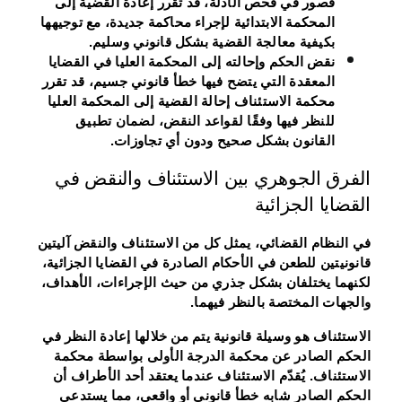
قصور في فحص الأدلة، قد تقرر إعادة القضية إلى
المحكمة الابتدائية لإجراء محاكمة جديدة، مع توجيهها
بكيفية معالجة القضية بشكل قانوني وسليم.
نقض الحكم وإحالته إلى المحكمة العليا
في القضايا
المعقدة التي يتضح فيها خطأ قانوني جسيم، قد تقرر
محكمة الاستئناف إحالة القضية إلى المحكمة العليا
للنظر فيها وفقًا لقواعد النقض، لضمان تطبيق
القانون بشكل صحيح ودون أي تجاوزات.
الفرق الجوهري بين الاستئناف والنقض في
القضايا الجزائية
في النظام القضائي، يمثل كل من الاستئناف والنقض آليتين
قانونيتين للطعن في الأحكام الصادرة في القضايا الجزائية،
لكنهما يختلفان بشكل جذري من حيث الإجراءات، الأهداف،
والجهات المختصة بالنظر فيهما.
الاستئناف
هو وسيلة قانونية يتم من خلالها إعادة النظر في
الحكم الصادر عن محكمة الدرجة الأولى بواسطة محكمة
الاستئناف. يُقدّم الاستئناف عندما يعتقد أحد الأطراف أن
الحكم الصادر شابه خطأ قانوني أو واقعي، مما يستدعي