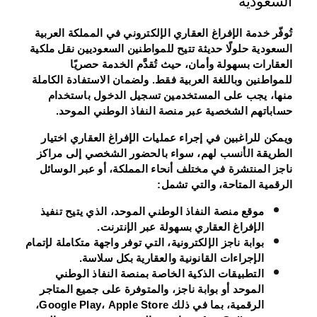
السعودية
تُوفّر خدمة الإفراغ العقاري الإلكتروني في المملكة العربية
السعودية حلولًا حديثة تتيح للمواطنين السعوديين نقل ملكية
العقارات بسهولة وأمان، حيث تُقدَّم الخدمة حصريًا
للمواطنين وباللغة العربية فقط. ولضمان الاستفادة الكاملة
منها، يجب على المستخدمين تسجيل الدخول باستخدام
حساباتهم الشخصية عبر منصة النفاذ الوطني الموحد.
ويمكن للراغبين في إجراء عمليات الإفراغ العقاري اختيار
الطريقة الأنسب لهم، سواء بالحضور الشخصي إلى مراكز
ناجز المنتشرة في مختلف أنحاء المملكة، أو عبر الوسائل
الرقمية المتاحة، والتي تشمل:
موقع منصة النفاذ الوطني الموحد
، الذي يتيح تنفيذ
الإفراغ العقاري بسهولة عبر الإنترنت.
بوابة ناجز الإلكترونية
، التي توفر واجهة متكاملة لإتمام
الإجراءات القانونية والعقارية بكل سلاسة.
التطبيقات الذكية
الخاصة بمنصة النفاذ الوطني
الموحد أو بوابة ناجز، والمتوفرة على جميع المتاجر
الرقمية، بما في ذلك Google Play، Apple Store،