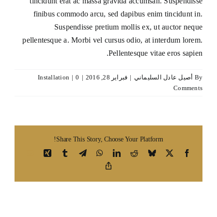
tincidunt erat ac massa gravida accumsan. Suspendisse
finibus commodo arcu, sed dapibus enim tincidunt in.
Suspendisse pretium mollis ex, ut auctor neque
pellentesque a. Morbi vel cursus odio, at interdum lorem.
Pellentesque vitae eros sapien.
By
أصيل عادل السليماني
|
فبراير 28, 2016
|
0
|
Installation
Comments
Share This Story, Choose Your Platform!
Email
Xing
Tumblr
Telegram
WhatsApp
LinkedIn
Reddit
Bluesky
Facebook
X
Copy
Link