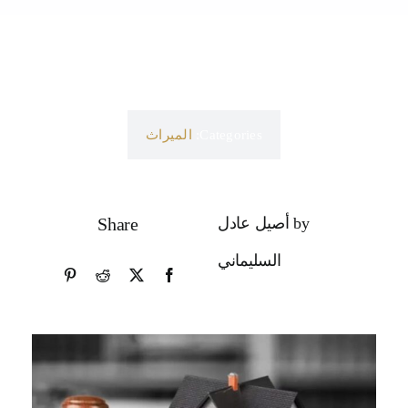
Categories:
الميراث
by أصيل عادل
Share
السليماني