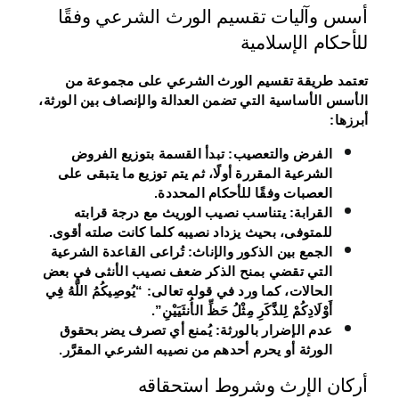
أسس وآليات تقسيم الورث الشرعي وفقًا
للأحكام الإسلامية
تعتمد طريقة تقسيم الورث الشرعي على مجموعة من
الأسس الأساسية التي تضمن العدالة والإنصاف بين الورثة،
أبرزها:
الفرض والتعصيب: تبدأ القسمة بتوزيع الفروض
الشرعية المقررة أولًا، ثم يتم توزيع ما يتبقى على
العصبات وفقًا للأحكام المحددة.
القرابة: يتناسب نصيب الوريث مع درجة قرابته
للمتوفى، بحيث يزداد نصيبه كلما كانت صلته أقوى.
الجمع بين الذكور والإناث: تُراعى القاعدة الشرعية
التي تقضي بمنح الذكر ضعف نصيب الأنثى في بعض
الحالات، كما ورد في قوله تعالى: “يُوصِيكُمُ اللَّهُ فِي
أَوْلَادِكُمْ لِلذَّكَرِ مِثْلُ حَظِّ الأُنثَيَيْنِ”.
عدم الإضرار بالورثة: يُمنع أي تصرف يضر بحقوق
الورثة أو يحرم أحدهم من نصيبه الشرعي المقرَّر.
أركان الإرث وشروط استحقاقه