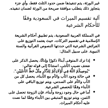
غير الورثة، يتم تنفيذها ضمن حدود الثلث فقط، وأي جزء
يتجاوز ذلك يتطلب موافقة صريحة من الورثة لضمان تنفيذه.
آلية تقسيم الميراث في السعودية وفقًا
للأحكام الشرعية
في المملكة العربية السعودية، يتم تطبيق أحكام الشريعة
الإسلامية في تقسيم التركات، حيث يعتمد التوزيع على
الفرائض الشرعية التي حددتها النصوص القرآنية والسنة
النبوية. على سبيل المثال:
إذا ترك المتوفى أبناءً ذكورًا وإناثًا، يحصل الذكر على
ضعف نصيب الأنثى، استنادًا إلى قوله تعالى:
“يُوصِيكُمُ اللَّهُ فِي أَوْلَادِكُمْ لِلذَّكَرِ مِثْلُ حَظِّ الأُنثَيَيْنِ”.
في حالة وجود الأب والأم مع الأبناء، يحصل كل من
الأب والأم على السدس، ويتم توزيع الباقي على
الأبناء وفقًا للحصص الشرعية.
أما في حال وجود زوجة وأبناء، فإن الزوجة تحصل على
الثمن، ويتم توزيع المتبقي بين الأبناء وفقًا لما نصت
عليه أحكام الميراث.