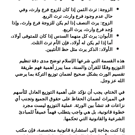
الزوجة: ترث الثمن إذا كان للزوج فرع وارث، وفي
حال عدم وجود فرع وارث، ترث الربع.
الزوج: يرث النصف إذا لم يكن للزوجة فرع وارث، وإذا
وُجد فرع وارث، يرث الربع.
الأبوان: يرث كل منهما السدس إذا كان للمتوفى أولاد،
أما إذا لم يكن له أولاد، فإن الأم ترث الثلث.
الأولاد: الذكر يرث مثل حظ الأنثيين.
هذه القسمة التي شرعها الإسلام توضح مدى دقة تنظيم
التوزيع وفقًا للقرآن والسنة، مما يبرز أهمية فهم طريقة
تقسيم الورث بشكل صحيح لضمان توزيع التركة بما يرضي
الله عز وجل.
في الختام، يجب أن نؤكد على أهمية التوزيع العادل للأسهم
في الميراث لضمان الحفاظ على حقوق الجميع وتجنب أي
نزاعات قد تنشأ بين الورثة. عملية التوزيع ليست مجرد
خطوة قانونية، بل هي واجب يتطلب فهماً عميقاً للمبادئ
الشرعية والقانونية التي تحكمها.
إذا كنت بحاجة إلى استشارة قانونية متخصصة، فإن مكتب