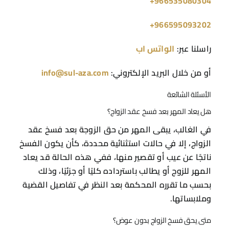
966535080304+
966595093202+
راسلنا عبر:
الواتس اب
أو من خلال البريد الإلكتروني:
info@sul-aza.com
الأسئلة الشائعة
هل يعاد المهر بعد فسخ عقد الزواج؟
في الغالب، يبقى المهر من حق الزوجة بعد فسخ عقد
الزواج، إلا في حالات استثنائية محددة، كأن يكون الفسخ
ناتجًا عن عيب أو تقصير منها، ففي هذه الحالة قد يعاد
المهر للزوج أو يطالب باسترداده كليًا أو جزئيًا، وذلك
بحسب ما تقرره المحكمة بعد النظر في تفاصيل القضية
وملابساتها.
متى يحق فسخ الزواج بدون عوض؟