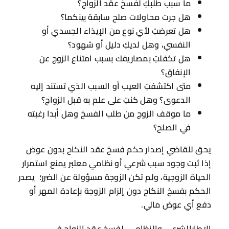
ما سبب طلبكِ لفسخ عقد الزواج؟
هل جرت محاولات صلح سابقة بينكما؟
هل تعرضتِ لأي نوع من الإيذاء الجسدي أو
النفسي، وهل لديكِ دليل أو شهود؟
هل تكفلتِ بمصاريفك بسبب امتناع الزوج عن
الإنفاق؟
متى اكتشفتِ العيب أو السبب الذي تستند إليه
الدعوى؟ وهل كنتِ على علم به قبل الزواج؟
ما موقف الزوج من طلب الفسخ وهل أبدا رغبته
في الصلح؟
يحق للقاضي إصدار حكم فسخ عقد النكاح بدون عوض
إذا ثبت وجود سبب شرعي أو نظامي معتبر يمنع استمرار
الحياة الزوجية، ولم تكن الزوجة مسؤولة عن الضرر؛ يصدر
الحكم بفسخ النكاح دون إلزام الزوجة بإعادة المهر أو
دفع أي عوض مالي.
الإطارالشرعي والنظامي لفسخ عقد الزواج في