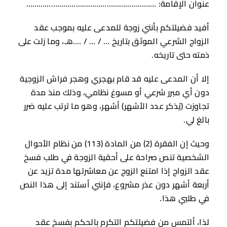
عنوان الإقامة: ………………………………………………………
أفيد فضيلتكم بأنني زوجة للمدعى عليه بموجب عقد
الزواج الشرعي الموثق بتاريخ … / … / ….هـ، وما زلت على
ذمته حتى تاريخه.
إلا أن المدعى عليه قد قام بهجري وهجر فراش الزوجية
دون أي مبرر شرعي أو مسوغ نظامي، وذلك منذ مدة
تجاوزت (يُذكر عدد الأشهر) أشهر، وهو ما ترتب عليه ضرر
بالغ لي.
وحيث إن الفقرة (2) من المادة (113) من نظام الأحوال
الشخصية تنص صراحة على أحقية الزوجة في طلب فسخ
عقد الزواج إذا امتنع الزوج عن معاشرتها مدة تزيد عن
أربعة أشهر دون عذر مشروع، فإنني أستند إلى هذا النص
في طلبي هذا.
لذا، ألتمس من فضيلتكم التكرم بالحكم بفسخ عقد