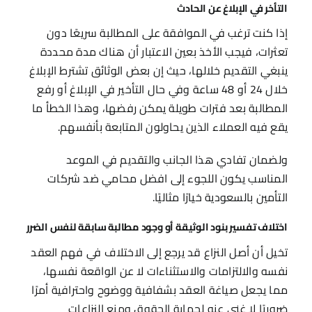
التأخر في الإبلاغ عن الحادث
إذا كنت ترغب في الموافقة على المطالبة سريعًا دون
تعثرات، فيجب الأخذ بعين الاعتبار أن هناك مدة محددة
ينبغي التقديم خلالها، حيث إن بعض الوثائق تشترط الإبلاغ
خلال 24 أو 48 ساعة وفي حال التأخير في الإبلاغ أو رفع
المطالبة بعد فترات طويلة يمكن رفضها، وهذا الخطأ ما
يقع فيه العملاء الذين يحاولون المتابعة بأنفسهم.
ولضمان تفادي هذا الجانب والتقديم في الموعد
المناسب يكون اللجوء إلى افضل محامي ضد شركات
التأمين بالسعودية خيارًا مثاليًا.
اختلاف تفسير بنود الوثيقة أو وجود مطالبة سابقة لنفس الضرر
تخيل أن أصل النزاع قد يرجع إلى الاختلاف في فهم العقد
نفسه والالتزامات والاستثناءات لا عن الواقعة نفسها،
مما يجعل صياغة العقد بشفافية ووضوح واحترافية أمرًا
ضروريًا لا غنى عنه لحماية الحقوق ومنع النزاعات