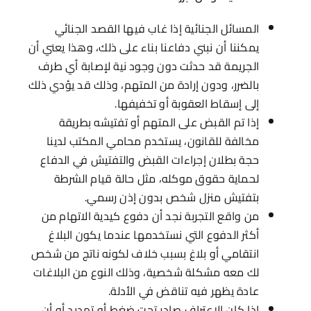
المسائل الجنائية إذا غاب فيها القصد الجنائي
يمكننا أن نبني دفاعنا بناء على ذلك، وهذا يعني أن
الجريمة قد حدثت دون وجود نية لإصابة أي طرف
بالضرر، ودون إرادة من المتهم، وذلك قد يؤدي ذلك
إلى إسقاط العقوبة أو تخفيفها.
إذا تم القبض على المتهم أو تفتيشه بطريقة
مخالفة للقانون، يستخدم محامي المكتب لدينا
حجة بطلان إجراءات القبض والتفتيش في الدفاع
لحماية حقوق موكله، مثل حالة قيام الشرطة
بتفتيش منزل شخص بدون إذن رسمي.
من واقع التجربة نجد أن دفوع كيدية الاتهام من
أكثر الدفوع التي نستخدمها عندما يكون البلاغ
انتقامي أو بلاغ بسبب خلاف لكونه ناتج من شخص
لك معه مشكلة شخصية، وذلك النوع من البلاغات
عادة يظهر فيه تناقض في الأدلة.
إذا كان الاعتراف صادر تحت ضغط أو تهديد أو أن